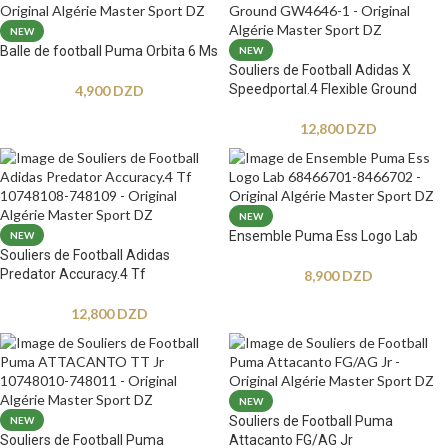
NEW
Balle de football Puma Orbita 6 Ms
NEW
Souliers de Football Adidas X
Speedportal.4 Flexible Ground
4,900
DZD
12,800
DZD
NEW
Ensemble Puma Ess Logo Lab
NEW
Souliers de Football Adidas
Predator Accuracy.4 Tf
8,900
DZD
12,800
DZD
NEW
Souliers de Football Puma
NEW
Souliers de Football Puma
Attacanto FG/AG Jr