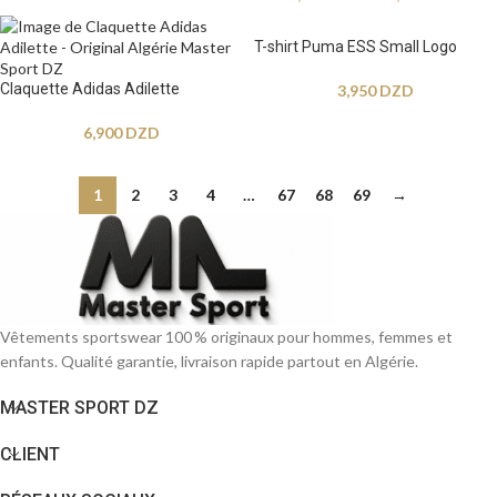
T-shirt Puma ESS Small Logo
Claquette Adidas Adilette
3,950
DZD
6,900
DZD
1
2
3
4
…
67
68
69
→
Vêtements sportswear 100 % originaux pour hommes, femmes et
enfants. Qualité garantie, livraison rapide partout en Algérie.
MASTER SPORT DZ
CLIENT