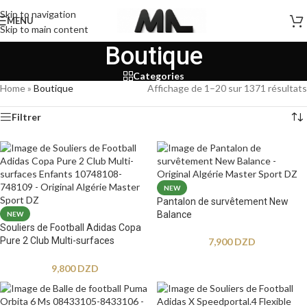
Skip to navigation
MENU
Skip to main content
Boutique
Categories
Home
»
Boutique
Affichage de 1–20 sur 1371 résultats
Filtrer
NEW
Pantalon de survêtement New
Balance
NEW
Souliers de Football Adidas Copa
Pure 2 Club Multi-surfaces
7,900
DZD
Enfants
9,800
DZD