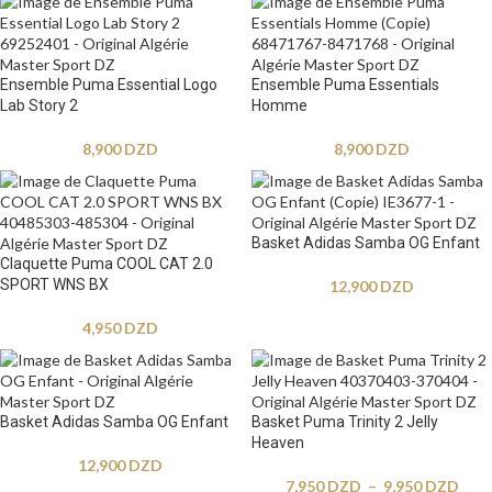
Ensemble Puma Essential Logo
Ensemble Puma Essentials
Lab Story 2
Homme
8,900
DZD
8,900
DZD
Basket Adidas Samba OG Enfant
Claquette Puma COOL CAT 2.0
SPORT WNS BX
12,900
DZD
4,950
DZD
Basket Adidas Samba OG Enfant
Basket Puma Trinity 2 Jelly
Heaven
12,900
DZD
7,950
DZD
–
9,950
DZD