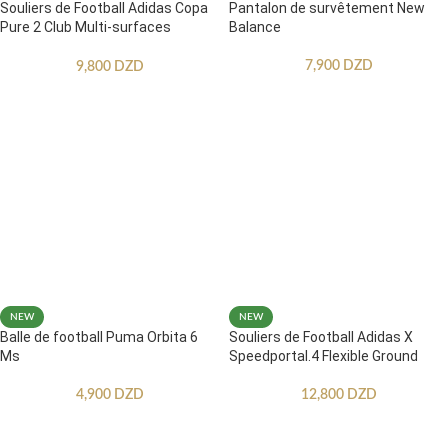
Souliers de Football Adidas Copa
Pantalon de survêtement New
Pure 2 Club Multi-surfaces
Balance
Enfants
7,900
DZD
9,800
DZD
NEW
NEW
Balle de football Puma Orbita 6
Souliers de Football Adidas X
Ms
Speedportal.4 Flexible Ground
4,900
DZD
12,800
DZD