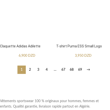
Claquette Adidas Adilette
T-shirt Puma ESS Small Logo
6,900
DZD
3,950
DZD
1
2
3
4
…
67
68
69
→
Vêtements sportswear 100 % originaux pour hommes, femmes et
enfants. Qualité garantie, livraison rapide partout en Algérie.