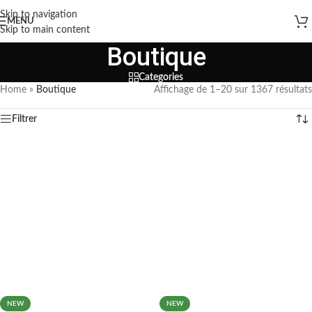
Skip to navigation
MENU
Skip to main content
Boutique
Categories
Home
»
Boutique
Affichage de 1–20 sur 1367 résultats
Filtrer
NEW
NEW