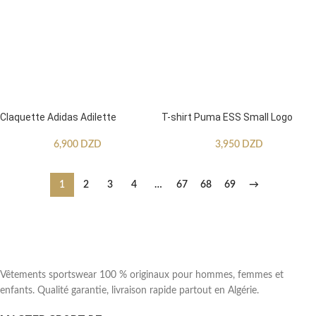
Claquette Adidas Adilette
T-shirt Puma ESS Small Logo
6,900
DZD
3,950
DZD
1
2
3
4
…
67
68
69
→
Vêtements sportswear 100 % originaux pour hommes, femmes et
enfants. Qualité garantie, livraison rapide partout en Algérie.