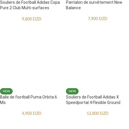
Souliers de Football Adidas Copa
Pantalon de survêtement New
Pure 2 Club Multi-surfaces
Balance
Enfants
7,900
DZD
9,800
DZD
NEW
NEW
Balle de football Puma Orbita 6
Souliers de Football Adidas X
Ms
Speedportal.4 Flexible Ground
4,900
DZD
12,800
DZD