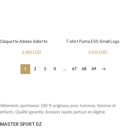
Claquette Adidas Adilette
T-shirt Puma ESS Small Logo
6,900
DZD
3,950
DZD
1
2
3
4
…
67
68
69
→
Vêtements sportswear 100 % originaux pour hommes, femmes et
enfants. Qualité garantie, livraison rapide partout en Algérie.
MASTER SPORT DZ