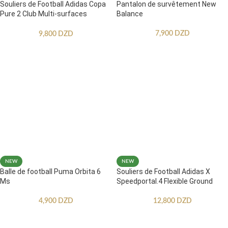
Souliers de Football Adidas Copa
Pantalon de survêtement New
Pure 2 Club Multi-surfaces
Balance
Enfants
7,900
DZD
9,800
DZD
NEW
NEW
Balle de football Puma Orbita 6
Souliers de Football Adidas X
Ms
Speedportal.4 Flexible Ground
4,900
DZD
12,800
DZD