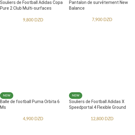
Souliers de Football Adidas Copa
Pantalon de survêtement New
Pure 2 Club Multi-surfaces
Balance
Enfants
7,900
DZD
9,800
DZD
NEW
NEW
Balle de football Puma Orbita 6
Souliers de Football Adidas X
Ms
Speedportal.4 Flexible Ground
4,900
DZD
12,800
DZD