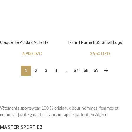
Claquette Adidas Adilette
T-shirt Puma ESS Small Logo
6,900
DZD
3,950
DZD
1
2
3
4
…
67
68
69
→
Vêtements sportswear 100 % originaux pour hommes, femmes et
enfants. Qualité garantie, livraison rapide partout en Algérie.
MASTER SPORT DZ