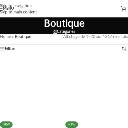
Skip to navigation
MENU
Skip to main content
Boutique
Categories
Home
»
Boutique
Affichage de 1–20 sur 1367 résultats
Filtrer
NEW
NEW