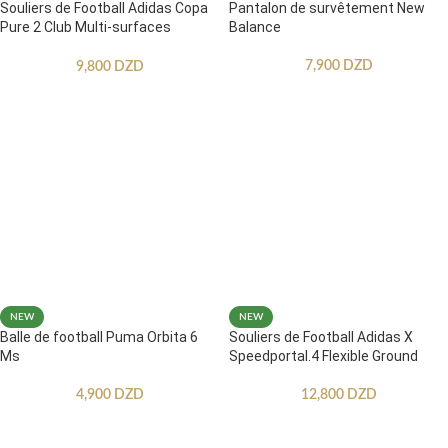
Souliers de Football Adidas Copa
Pantalon de survêtement New
Pure 2 Club Multi-surfaces
Balance
Enfants
7,900
DZD
9,800
DZD
NEW
NEW
Balle de football Puma Orbita 6
Souliers de Football Adidas X
Ms
Speedportal.4 Flexible Ground
4,900
DZD
12,800
DZD