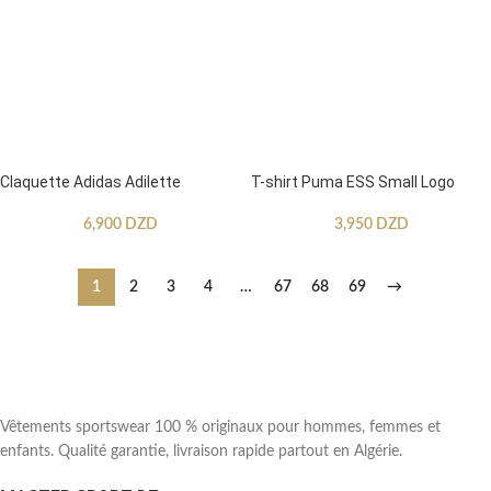
Claquette Adidas Adilette
T-shirt Puma ESS Small Logo
6,900
DZD
3,950
DZD
1
2
3
4
…
67
68
69
→
Vêtements sportswear 100 % originaux pour hommes, femmes et
enfants. Qualité garantie, livraison rapide partout en Algérie.