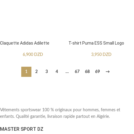
Claquette Adidas Adilette
T-shirt Puma ESS Small Logo
6,900
DZD
3,950
DZD
1
2
3
4
…
67
68
69
→
Vêtements sportswear 100 % originaux pour hommes, femmes et
enfants. Qualité garantie, livraison rapide partout en Algérie.
MASTER SPORT DZ