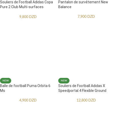
Souliers de Football Adidas Copa
Pantalon de survêtement New
Pure 2 Club Multi-surfaces
Balance
Enfants
7,900
DZD
9,800
DZD
NEW
NEW
Balle de football Puma Orbita 6
Souliers de Football Adidas X
Ms
Speedportal.4 Flexible Ground
4,900
DZD
12,800
DZD