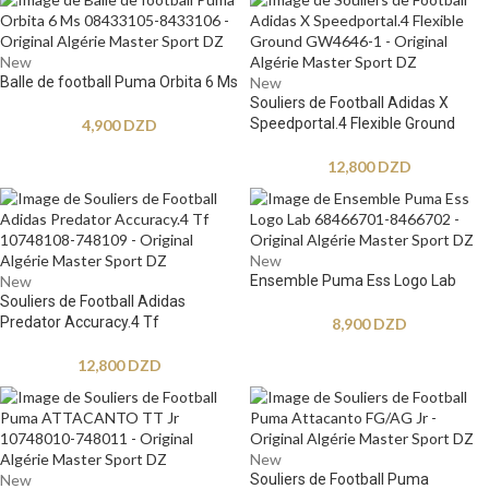
New
Balle de football Puma Orbita 6 Ms
New
Souliers de Football Adidas X
Speedportal.4 Flexible Ground
4,900
DZD
12,800
DZD
New
New
Ensemble Puma Ess Logo Lab
Souliers de Football Adidas
Predator Accuracy.4 Tf
8,900
DZD
12,800
DZD
New
New
Souliers de Football Puma