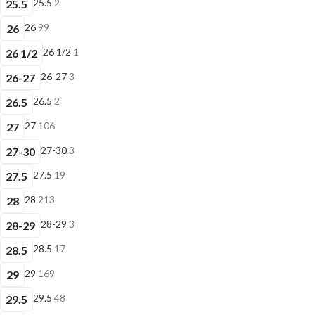
25.5
2
25.5
26
99
26
26 1/2
1
26 1/2
26-27
3
26-27
26.5
2
26.5
27
106
27
27-30
3
27-30
27.5
19
27.5
28
213
28
28-29
3
28-29
28.5
17
28.5
29
169
29
29.5
48
29.5