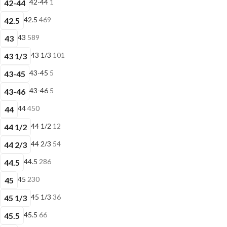
42-44
1
42-44
42.5
469
42.5
43
589
43
43 1/3
101
43 1/3
43-45
5
43-45
43-46
5
43-46
44
450
44
44 1/2
12
44 1/2
44 2/3
54
44 2/3
44.5
286
44.5
45
230
45
45 1/3
36
45 1/3
45.5
66
45.5