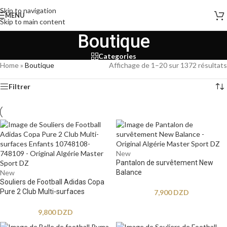
Skip to navigation
MENU
Skip to main content
Boutique
Categories
Home
»
Boutique
Affichage de 1–20 sur 1372 résultats
Filtrer
New
Pantalon de survêtement New
New
Balance
Souliers de Football Adidas Copa
Pure 2 Club Multi-surfaces
7,900
DZD
Enfants
9,800
DZD