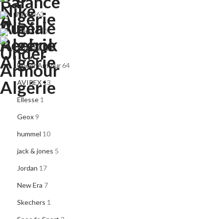
Nike
463
Puma
750
Reebok
227
Under Armour
64
AVIREX
13
Ellesse
1
Geox
9
hummel
10
jack & jones
5
Jordan
17
New Era
7
Skechers
1