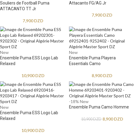
Souliers de Football Puma
Attacanto FG/AG Jr
ATTACANTO TT Jr
7,900
DZD
7,900
DZD
New
New
Ensemble Puma ESS Logo Lab
Ensemble Puma Playera
Relaxed
Essentials Camo
10,900
DZD
8,900
DZD
-18%
New
New
Ensemble Puma Camo Homme
Ensemble Puma ESS Logo Lab
Relaxed
8,900
DZD
10,900
DZD
10,900
DZD