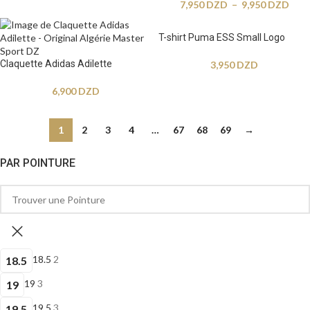
7,950
DZD
–
9,950
DZD
T-shirt Puma ESS Small Logo
Claquette Adidas Adilette
3,950
DZD
6,900
DZD
1
2
3
4
…
67
68
69
→
PAR POINTURE
18.5
2
18.5
19
3
19
19.5
3
19.5