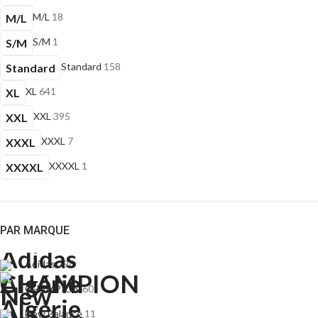
M/L
18
M/L
S/M
1
S/M
Standard
158
Standard
XL
641
XL
XXL
395
XXL
XXXL
7
XXXL
XXXXL
1
XXXXL
PAR MARQUE
Adidas
798
CHAMPION
60
New Balance
11