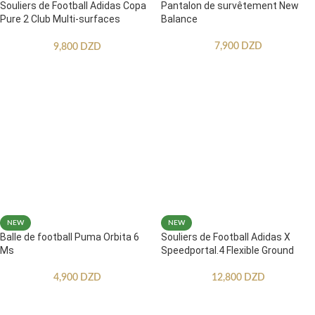
Souliers de Football Adidas Copa
Pantalon de survêtement New
Pure 2 Club Multi-surfaces
Balance
Enfants
7,900
DZD
9,800
DZD
NEW
NEW
Balle de football Puma Orbita 6
Souliers de Football Adidas X
Ms
Speedportal.4 Flexible Ground
4,900
DZD
12,800
DZD