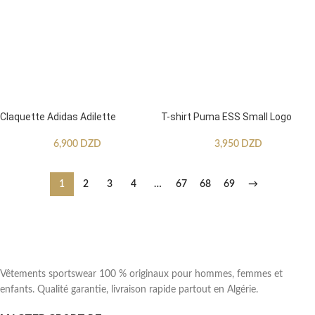
Claquette Adidas Adilette
T-shirt Puma ESS Small Logo
6,900
DZD
3,950
DZD
1
2
3
4
…
67
68
69
→
Vêtements sportswear 100 % originaux pour hommes, femmes et
enfants. Qualité garantie, livraison rapide partout en Algérie.