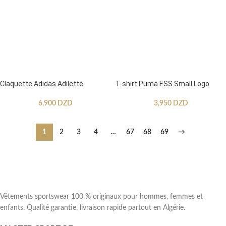
Claquette Adidas Adilette
T-shirt Puma ESS Small Logo
6,900
DZD
3,950
DZD
1
2
3
4
…
67
68
69
→
Vêtements sportswear 100 % originaux pour hommes, femmes et
enfants. Qualité garantie, livraison rapide partout en Algérie.