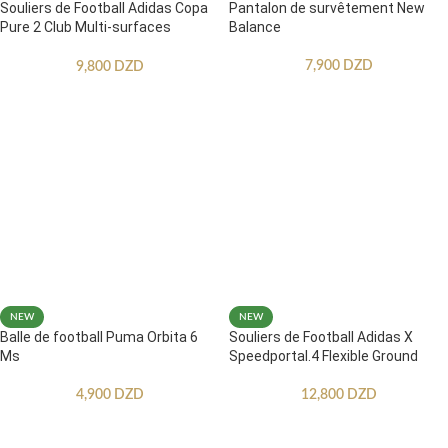
Souliers de Football Adidas Copa
Pantalon de survêtement New
Pure 2 Club Multi-surfaces
Balance
Enfants
7,900
DZD
9,800
DZD
NEW
NEW
Balle de football Puma Orbita 6
Souliers de Football Adidas X
Ms
Speedportal.4 Flexible Ground
4,900
DZD
12,800
DZD