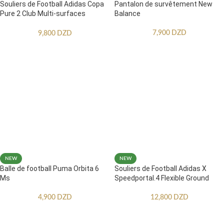
Souliers de Football Adidas Copa
Pantalon de survêtement New
Pure 2 Club Multi-surfaces
Balance
Enfants
7,900
DZD
9,800
DZD
NEW
NEW
Balle de football Puma Orbita 6
Souliers de Football Adidas X
Ms
Speedportal.4 Flexible Ground
4,900
DZD
12,800
DZD