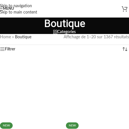
Skip to navigation
MENU
Skip to main content
Boutique
Categories
Home
»
Boutique
Affichage de 1–20 sur 1367 résultats
Filtrer
NEW
NEW