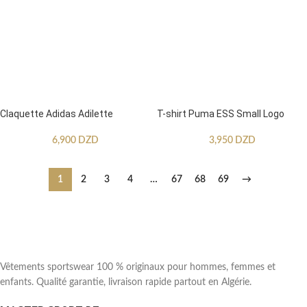
Claquette Adidas Adilette
T-shirt Puma ESS Small Logo
6,900
DZD
3,950
DZD
1
2
3
4
…
67
68
69
→
Vêtements sportswear 100 % originaux pour hommes, femmes et
enfants. Qualité garantie, livraison rapide partout en Algérie.