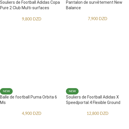
Souliers de Football Adidas Copa
Pantalon de survêtement New
Pure 2 Club Multi-surfaces
Balance
Enfants
7,900
DZD
9,800
DZD
NEW
NEW
Balle de football Puma Orbita 6
Souliers de Football Adidas X
Ms
Speedportal.4 Flexible Ground
4,900
DZD
12,800
DZD