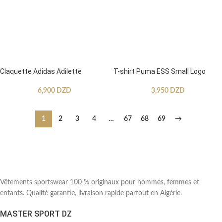
Claquette Adidas Adilette
T-shirt Puma ESS Small Logo
6,900
DZD
3,950
DZD
1
2
3
4
…
67
68
69
→
Vêtements sportswear 100 % originaux pour hommes, femmes et
enfants. Qualité garantie, livraison rapide partout en Algérie.
MASTER SPORT DZ