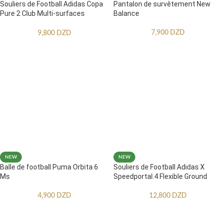
Souliers de Football Adidas Copa
Pantalon de survêtement New
Pure 2 Club Multi-surfaces
Balance
Enfants
7,900
DZD
9,800
DZD
NEW
NEW
Balle de football Puma Orbita 6
Souliers de Football Adidas X
Ms
Speedportal.4 Flexible Ground
4,900
DZD
12,800
DZD