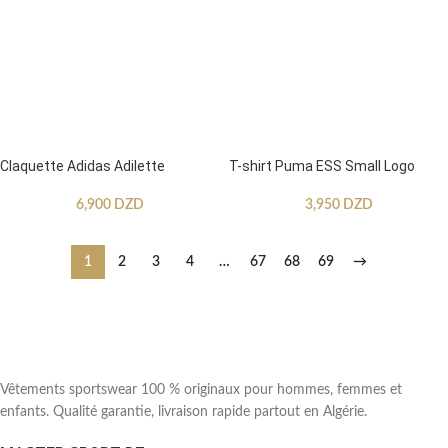
Claquette Adidas Adilette
T-shirt Puma ESS Small Logo
6,900
DZD
3,950
DZD
1
2
3
4
…
67
68
69
→
Vêtements sportswear 100 % originaux pour hommes, femmes et
enfants. Qualité garantie, livraison rapide partout en Algérie.