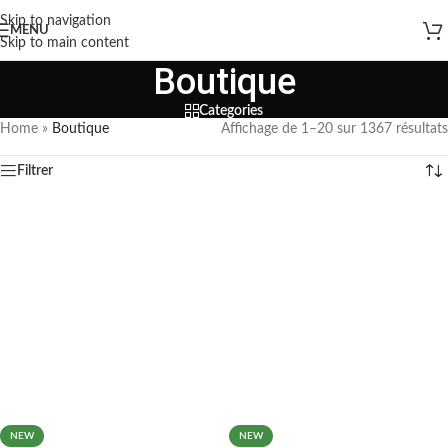
Skip to navigation
MENU
Skip to main content
Boutique
Categories
Home
»
Boutique
Affichage de 1–20 sur 1367 résultats
Filtrer
NEW
NEW