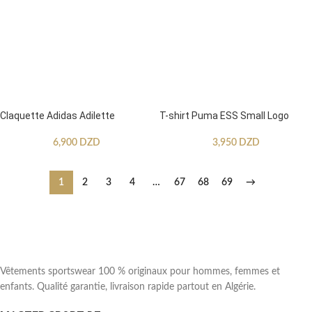
Claquette Adidas Adilette
T-shirt Puma ESS Small Logo
6,900
DZD
3,950
DZD
1
2
3
4
…
67
68
69
→
Vêtements sportswear 100 % originaux pour hommes, femmes et
enfants. Qualité garantie, livraison rapide partout en Algérie.