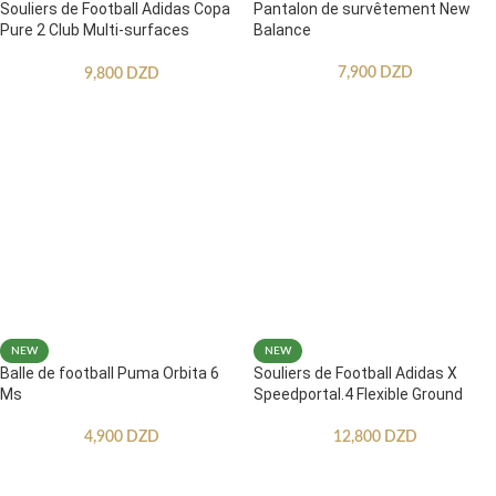
Souliers de Football Adidas Copa
Pantalon de survêtement New
Pure 2 Club Multi-surfaces
Balance
Enfants
7,900
DZD
9,800
DZD
NEW
NEW
Balle de football Puma Orbita 6
Souliers de Football Adidas X
Ms
Speedportal.4 Flexible Ground
4,900
DZD
12,800
DZD