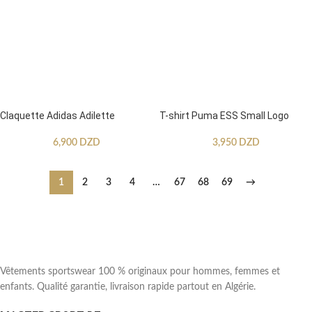
Claquette Adidas Adilette
T-shirt Puma ESS Small Logo
6,900
DZD
3,950
DZD
1
2
3
4
…
67
68
69
→
Vêtements sportswear 100 % originaux pour hommes, femmes et
enfants. Qualité garantie, livraison rapide partout en Algérie.