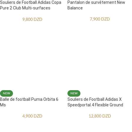
Souliers de Football Adidas Copa
Pantalon de survêtement New
Pure 2 Club Multi-surfaces
Balance
Enfants
7,900
DZD
9,800
DZD
NEW
NEW
Balle de football Puma Orbita 6
Souliers de Football Adidas X
Ms
Speedportal.4 Flexible Ground
4,900
DZD
12,800
DZD