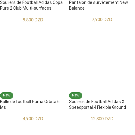
Souliers de Football Adidas Copa
Pantalon de survêtement New
Pure 2 Club Multi-surfaces
Balance
Enfants
7,900
DZD
9,800
DZD
NEW
NEW
Balle de football Puma Orbita 6
Souliers de Football Adidas X
Ms
Speedportal.4 Flexible Ground
4,900
DZD
12,800
DZD