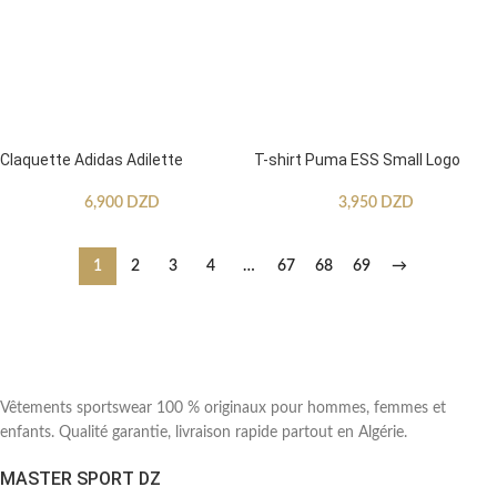
Claquette Adidas Adilette
T-shirt Puma ESS Small Logo
6,900
DZD
3,950
DZD
1
2
3
4
…
67
68
69
→
Vêtements sportswear 100 % originaux pour hommes, femmes et
enfants. Qualité garantie, livraison rapide partout en Algérie.
MASTER SPORT DZ