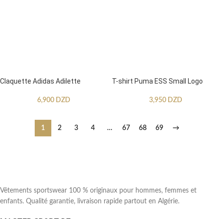
Claquette Adidas Adilette
T-shirt Puma ESS Small Logo
6,900
DZD
3,950
DZD
1
2
3
4
…
67
68
69
→
Vêtements sportswear 100 % originaux pour hommes, femmes et
enfants. Qualité garantie, livraison rapide partout en Algérie.