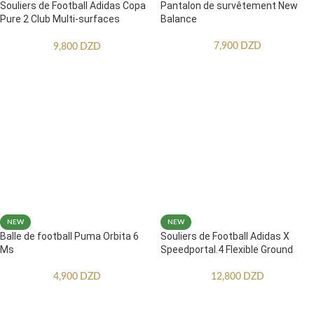
Souliers de Football Adidas Copa
Pantalon de survêtement New
Pure 2 Club Multi-surfaces
Balance
Enfants
7,900
DZD
9,800
DZD
NEW
NEW
Balle de football Puma Orbita 6
Souliers de Football Adidas X
Ms
Speedportal.4 Flexible Ground
4,900
DZD
12,800
DZD