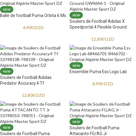
NEW
Balle de football Puma Orbita 6 Ms
NEW
Souliers de Football Adidas X
Speedportal.4 Flexible Ground
4,900
DZD
12,800
DZD
NEW
Ensemble Puma Ess Logo Lab
NEW
Souliers de Football Adidas
Predator Accuracy.4 Tf
8,900
DZD
12,800
DZD
NEW
Souliers de Football Puma
NEW
Souliers de Football Puma
Attacanto FG/AG Jr