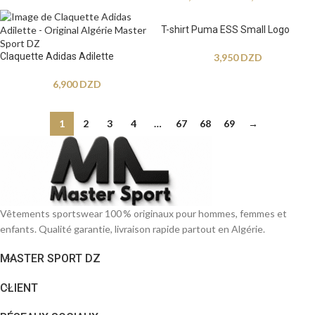
T-shirt Puma ESS Small Logo
Claquette Adidas Adilette
3,950
DZD
6,900
DZD
1
2
3
4
…
67
68
69
→
Vêtements sportswear 100 % originaux pour hommes, femmes et
enfants. Qualité garantie, livraison rapide partout en Algérie.
MASTER SPORT DZ
CLIENT