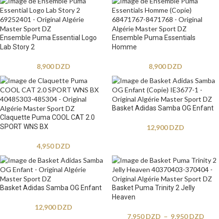
Ensemble Puma Essential Logo
Ensemble Puma Essentials
Lab Story 2
Homme
8,900
DZD
8,900
DZD
Basket Adidas Samba OG Enfant
Claquette Puma COOL CAT 2.0
SPORT WNS BX
12,900
DZD
4,950
DZD
Basket Adidas Samba OG Enfant
Basket Puma Trinity 2 Jelly
Heaven
12,900
DZD
7,950
DZD
–
9,950
DZD