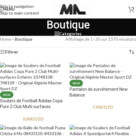
Skip to navigation
MENU
Skip to main content
Boutique
Categories
Home
»
Boutique
Affichage de 1–20 sur 1370 résultats
Filtrer
NEW
Pantalon de survêtement New
Balance
NEW
Souliers de Football Adidas Copa
Pure 2 Club Multi-surfaces
7,900
DZD
Enfants
9,800
DZD