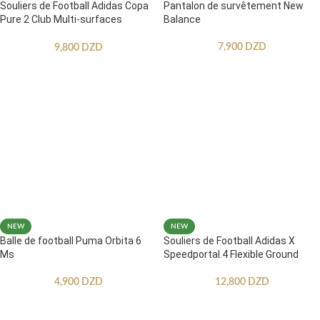
Souliers de Football Adidas Copa
Pantalon de survêtement New
Pure 2 Club Multi-surfaces
Balance
Enfants
7,900
DZD
9,800
DZD
NEW
NEW
Balle de football Puma Orbita 6
Souliers de Football Adidas X
Ms
Speedportal.4 Flexible Ground
4,900
DZD
12,800
DZD