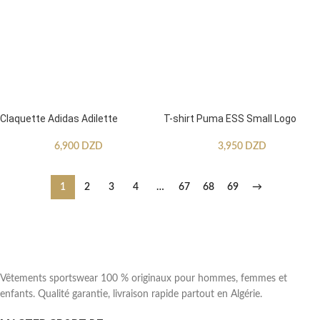
Claquette Adidas Adilette
T-shirt Puma ESS Small Logo
6,900
DZD
3,950
DZD
1
2
3
4
…
67
68
69
→
Vêtements sportswear 100 % originaux pour hommes, femmes et
enfants. Qualité garantie, livraison rapide partout en Algérie.