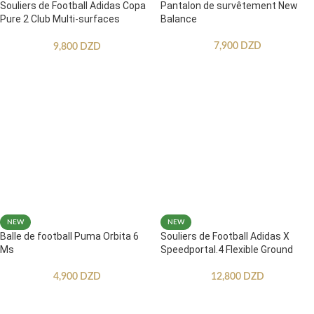
Souliers de Football Adidas Copa
Pantalon de survêtement New
Pure 2 Club Multi-surfaces
Balance
Enfants
7,900
DZD
9,800
DZD
NEW
NEW
Balle de football Puma Orbita 6
Souliers de Football Adidas X
Ms
Speedportal.4 Flexible Ground
4,900
DZD
12,800
DZD