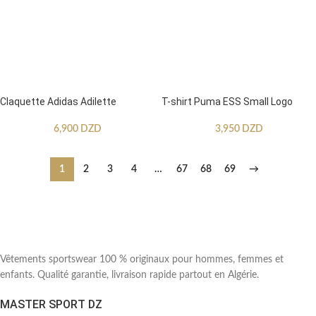
Claquette Adidas Adilette
T-shirt Puma ESS Small Logo
6,900
DZD
3,950
DZD
1
2
3
4
…
67
68
69
→
Vêtements sportswear 100 % originaux pour hommes, femmes et
enfants. Qualité garantie, livraison rapide partout en Algérie.
MASTER SPORT DZ